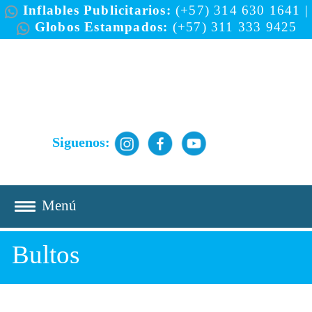
Inflables Publicitarios:
(+57) 314 630 1641
|
Globos Estampados:
(+57) 311 333 9425
Siguenos:
Bultos