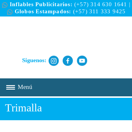
Inflables Publicitarios:
(+57) 314 630 1641
|
Globos Estampados:
(+57) 311 333 9425
Siguenos:
Trimalla