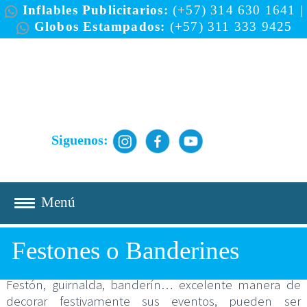
Inflables Publicitarios:
(+57) 314 630 1641
|
Globos Estampados:
(+57) 311 333 9425
Siguenos:
Festones o Banderines
Festón, guirnalda, banderín… excelente manera de
decorar festivamente sus eventos, pueden ser