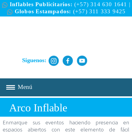
Inflables Publicitarios:
(+57) 314 630 1641
|
Globos Estampados:
(+57) 311 333 9425
Siguenos:
Arco Inflable
Enmarque sus eventos haciendo presencia en
espacios abiertos con este elemento de fácil